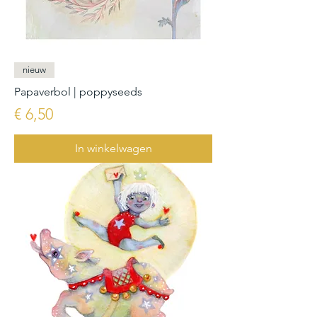
nieuw
Papaverbol | poppyseeds
Prijs
€ 6,50
In winkelwagen