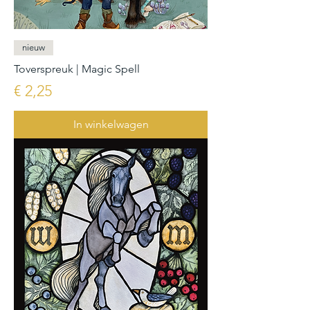
nieuw
Toverspreuk | Magic Spell
Prijs
€ 2,25
In winkelwagen