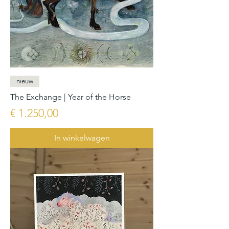
nieuw
The Exchange | Year of the Horse
Prijs
€ 1.250,00
In winkelwagen