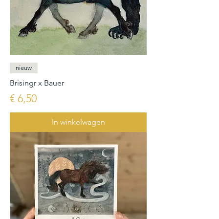
nieuw
Brisingr x Bauer
Prijs
€ 6,50
In winkelwagen