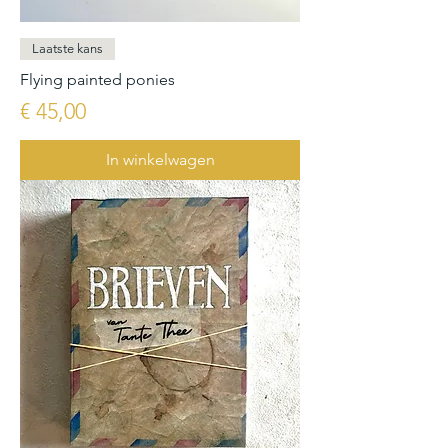
Laatste kans
Flying painted ponies
Prijs
€ 45,00
In winkelwagen