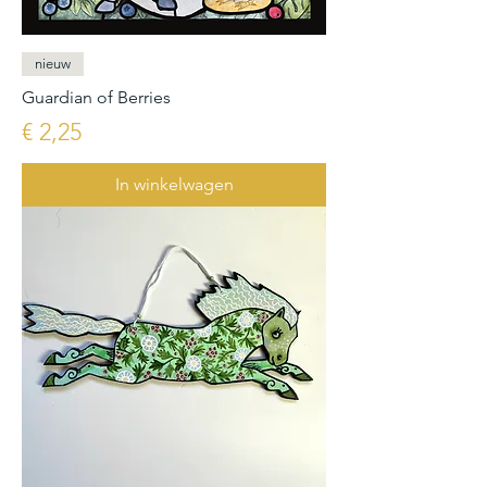
nieuw
Guardian of Berries
Prijs
€ 2,25
In winkelwagen