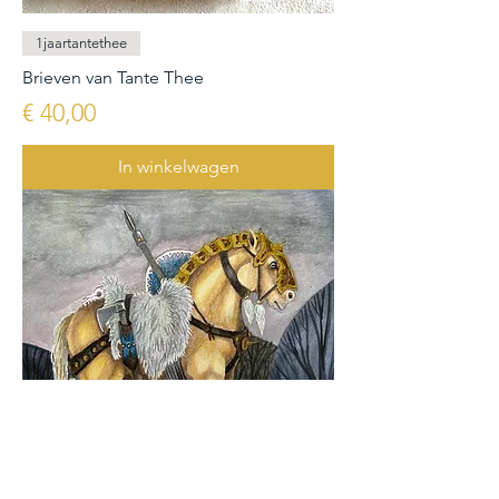
1jaartantethee
Brieven van Tante Thee
Prijs
€ 40,00
In winkelwagen