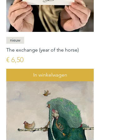
nieuw
The exchange (year of the horse)
Prijs
€ 6,50
In winkelwagen