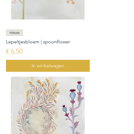
nieuw
Lepeltjesbloem | spoonflower
Prijs
€ 6,50
In winkelwagen