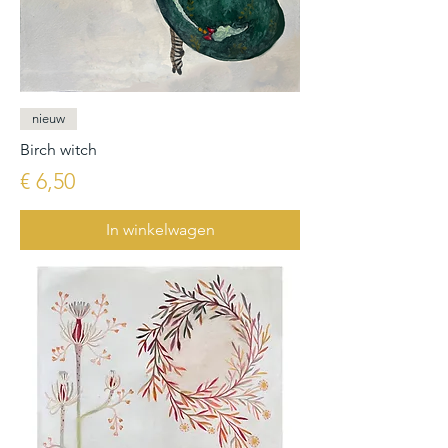
nieuw
Birch witch
Prijs
€ 6,50
In winkelwagen